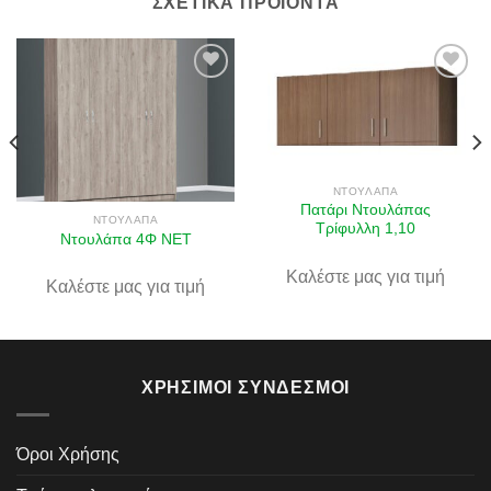
ΣΧΕΤΙΚΆ ΠΡΟΪΌΝΤΑ
Πρόσθήκη
Πρόσθήκη
στην λίστα
στην λίστα
επιθυμιών
επιθυμιών
ΝΤΟΥΛΆΠΑ
Πατάρι Ντουλάπας
ΝΤΟΥΛΆΠΑ
Τρίφυλλη 1,10
Ντουλάπα 4Φ ΝΕΤ
Καλέστε μας για τιμή
Καλέστε μας για τιμή
ΧΡΉΣΙΜΟΙ ΣΎΝΔΕΣΜΟΙ
Όροι Χρήσης