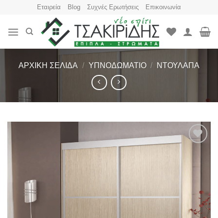
Skip
Εταιρεία
Blog
Συχνές Ερωτήσεις
Επικοινωνία
to
content
ΑΡΧΙΚΉ ΣΕΛΊΔΑ
/
ΥΠΝΟΔΩΜΆΤΙΟ
/
ΝΤΟΥΛΆΠΑ
Πρόσθήκη
στην
λίστα
επιθυμιών