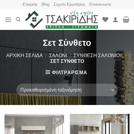
Skip
Εταιρεία
Blog
Συχνές Ερωτήσεις
Επικοινωνία
to
content
Σετ Σύνθετο
ΑΡΧΙΚΉ ΣΕΛΊΔΑ
/
ΣΑΛΌΝΙ
/
ΣΎΝΘΕΣΗ ΣΑΛΟΝΙΟΎ
/
ΣΕΤ ΣΎΝΘΕΤΟ
ΦΙΛΤΡΆΡΙΣΜΑ