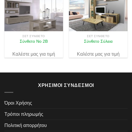
Πρόσθήκη
Πρόσθήκη
στην λίστα
στην λίστα
επιθυμιών
επιθυμιών
ΣΕΤ ΣΎΝΘΕΤΟ
ΣΕΤ ΣΎΝΘΕΤΟ
Σύνθετο Νο 2Β
Σύνθετο Σύλεια
Καλέστε μας για τιμή
Καλέστε μας για τιμή
ΧΡΉΣΙΜΟΙ ΣΎΝΔΕΣΜΟΙ
Όροι Χρήσης
Τρόποι πληρωμής
Πολιτική απορρήτου