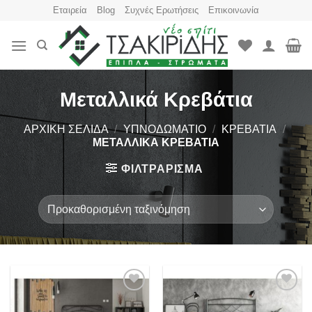
Skip
Εταιρεία
Blog
Συχνές Ερωτήσεις
Επικοινωνία
to
content
Μεταλλικά Κρεβάτια
ΑΡΧΙΚΉ ΣΕΛΊΔΑ
/
ΥΠΝΟΔΩΜΆΤΙΟ
/
ΚΡΕΒΆΤΙΑ
/
ΜΕΤΑΛΛΙΚΆ ΚΡΕΒΆΤΙΑ
ΦΙΛΤΡΆΡΙΣΜΑ