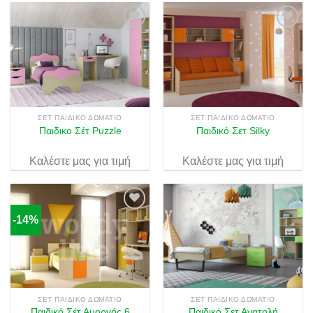
Πρόσθήκη
Πρόσθήκη
στην λίστα
στην λίστα
επιθυμιών
επιθυμιών
ΣΕΤ ΠΑΙΔΙΚΌ ΔΩΜΆΤΙΟ
ΣΕΤ ΠΑΙΔΙΚΌ ΔΩΜΆΤΙΟ
Παιδικο Σέτ Puzzle
Παιδικό Σετ Silky
Καλέστε μας για τιμή
Καλέστε μας για τιμή
-14%
Πρόσθήκη
Πρόσθήκη
στην λίστα
στην λίστα
επιθυμιών
επιθυμιών
ΣΕΤ ΠΑΙΔΙΚΌ ΔΩΜΆΤΙΟ
ΣΕΤ ΠΑΙΔΙΚΌ ΔΩΜΆΤΙΟ
Παιδικό Σέτ Αμοργός 6
Παιδικό Σετ Ανατολή