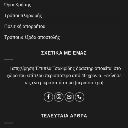
Όροι Χρήσης
Τρόποι πληρωμής
Πολιτική απορρήτου
Τρόποι & έξοδα αποστολής
ΣΧΕΤΙΚΆ ΜΕ ΕΜΆΣ
Η επιχείρηση Έπιπλα Τσακιρίδης δραστηριοποιείται στο
χώρο του επίπλου περισσότερο από 40 χρόνια. Ξεκίνησε
ως ένα μικρό κατάστημα [
περισσότερα
]
ΤΕΛΕΥΤΑΊΑ ΆΡΘΡΑ