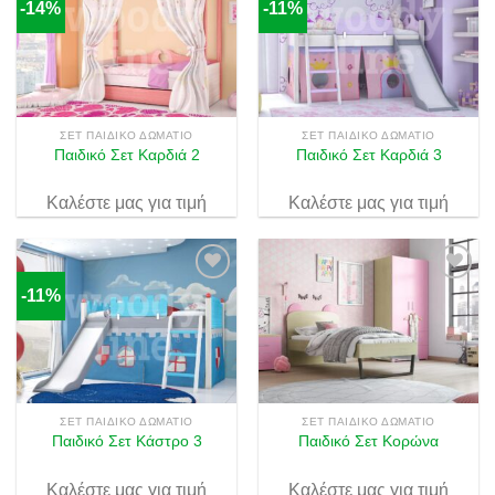
-14%
-11%
Πρόσθήκη
Πρόσθήκη
στην λίστα
στην λίστα
επιθυμιών
επιθυμιών
ΣΕΤ ΠΑΙΔΙΚΌ ΔΩΜΆΤΙΟ
ΣΕΤ ΠΑΙΔΙΚΌ ΔΩΜΆΤΙΟ
Παιδικό Σετ Καρδιά 2
Παιδικό Σετ Καρδιά 3
Καλέστε μας για τιμή
Καλέστε μας για τιμή
-11%
Πρόσθήκη
Πρόσθήκη
στην λίστα
στην λίστα
επιθυμιών
επιθυμιών
ΣΕΤ ΠΑΙΔΙΚΌ ΔΩΜΆΤΙΟ
ΣΕΤ ΠΑΙΔΙΚΌ ΔΩΜΆΤΙΟ
Παιδικό Σετ Κάστρο 3
Παιδικό Σετ Κορώνα
Καλέστε μας για τιμή
Καλέστε μας για τιμή