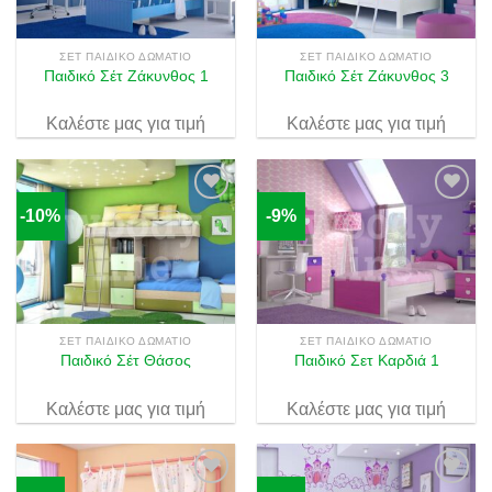
ΣΕΤ ΠΑΙΔΙΚΌ ΔΩΜΆΤΙΟ
ΣΕΤ ΠΑΙΔΙΚΌ ΔΩΜΆΤΙΟ
Παιδικό Σέτ Ζάκυνθος 1
Παιδικό Σέτ Ζάκυνθος 3
Καλέστε μας για τιμή
Καλέστε μας για τιμή
-10%
-9%
Πρόσθήκη
Πρόσθήκη
στην λίστα
στην λίστα
επιθυμιών
επιθυμιών
ΣΕΤ ΠΑΙΔΙΚΌ ΔΩΜΆΤΙΟ
ΣΕΤ ΠΑΙΔΙΚΌ ΔΩΜΆΤΙΟ
Παιδικό Σέτ Θάσος
Παιδικό Σετ Καρδιά 1
Καλέστε μας για τιμή
Καλέστε μας για τιμή