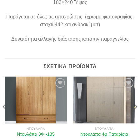
183×240 Ύψος​
Παράγεται σε όλες τις αποχρώσεις ​ ​(χρώμα φωτογραφίας:
σταχτί 442 και ανθρακί ματ)
Δυνατότητα αλλαγής διάστασης κατόπιν παραγγελίας
ΣΧΕΤΙΚΆ ΠΡΟΪΌΝΤΑ
Πρόσθήκη
Πρόσθήκη
στην λίστα
στην λίστα
επιθυμιών
επιθυμιών
ΝΤΟΥΛΆΠΑ
ΝΤΟΥΛΆΠΑ
Ντουλάπα 3Φ -135
Ντουλάπα 4φ Παταρίσια