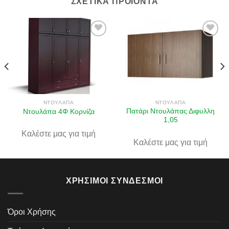
ΣΧΕΤΙΚΆ ΠΡΟΪΌΝΤΑ
Πρόσθήκη
Πρόσθήκη
στην λίστα
στην λίστα
επιθυμιών
επιθυμιών
ΝΤΟΥΛΆΠΑ
ΝΤΟΥΛΆΠΑ
Πατάρι Ντουλάπας Διφυλλη
Ντουλάπα 4Φ Κορνίζα
1,05
Καλέστε μας για τιμή
Καλέστε μας για τιμή
ΧΡΉΣΙΜΟΙ ΣΎΝΔΕΣΜΟΙ
Όροι Χρήσης