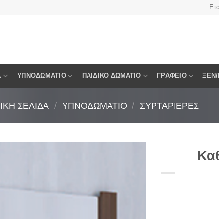
Ετα
Α
ΥΠΝΟΔΩΜΆΤΙΟ
ΠΑΙΔΙΚΌ ΔΩΜΆΤΙΟ
ΓΡΑΦΕΊΟ
ΞΕΝ/
ΙΚΉ ΣΕΛΊΔΑ
/
ΥΠΝΟΔΩΜΆΤΙΟ
/
ΣΥΡΤΑΡΙΈΡΕΣ
Κα
Πρόσθήκη
στην
λίστα