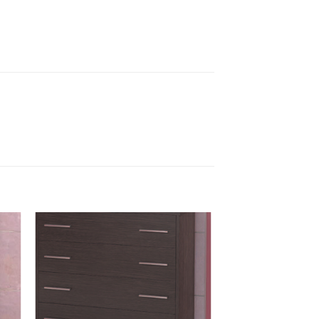
ήκη
Πρόσθήκη
στα
στην λίστα
ιών
επιθυμιών