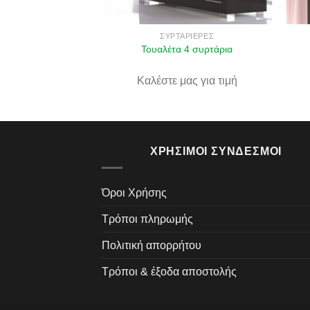
ΣΥΡΤΑΡΙΈΡΕΣ
Τουαλέτα 4 συρτάρια
ΑΡΙΈΡΕΣ
ης κύκλος
Καλέστε μας για τιμή
ας για τιμή
ΧΡΉΣΙΜΟΙ ΣΎΝΔΕΣΜΟΙ
Όροι Χρήσης
Τρόποι πληρωμής
Πολιτική απορρήτου
Τρόποι & έξοδα αποστολής