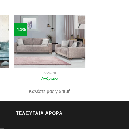
-14%
ήκη
Πρόσθήκη
στα
στην λίστα
ιών
επιθυμιών
ΣΑΛΌΝΙ
Ανδριάνα
Καλέστε μας για τιμή
ΤΕΛΕΥΤΑΊΑ ΆΡΘΡΑ