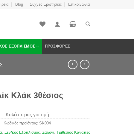
ιρεία
Blog
Συχνές Ερωτήσεις
Επικοινωνία
ΚΟΣ ΕΞΟΠΛΙΣΜΌΣ
ΠΡΟΣΦΟΡΈΣ
Σ
ίκ Κλάκ 3θέσιος
Καλέστε μας για τιμή
Κωδικός προϊόντος:
SK004
ια
,
Ξεν/κος Εξοπλισμός
,
Σαλόνι
,
Τριθέσιος Καναπές