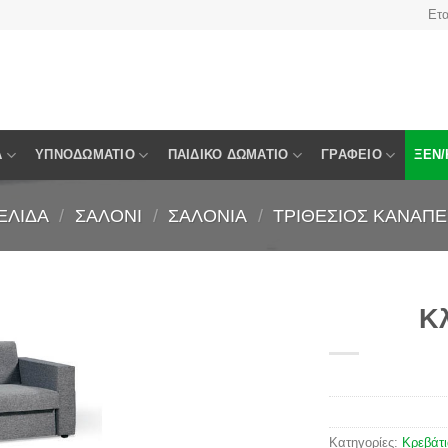
Ετα
Α
ΥΠΝΟΔΩΜΆΤΙΟ
ΠΑΙΔΙΚΌ ΔΩΜΆΤΙΟ
ΓΡΑΦΕΊΟ
ΞΕΝ/
ΕΛΊΔΑ
/
ΣΑΛΌΝΙ
/
ΣΑΛΌΝΙΑ
/
ΤΡΙΘΈΣΙΟΣ ΚΑΝΑΠΈ
Κλ
Πρόσθήκη
στην
λίστα
Κατηγορίες:
Κρεβάτ