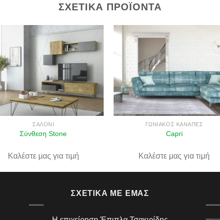
ΣΧΕΤΙΚΆ ΠΡΟΪΌΝΤΑ
Πρόσθήκη
Πρόσθ
στην λίστα
στην λί
επιθυμιών
επιθυμ
ΣΑΛΌΝΙ
ΓΩΝΙΑΚΌΣ ΚΑΝΑΠΈΣ
Σύνθεση Stone
Capri
Καλέστε μας για τιμή
Καλέστε μας για τιμή
ΣΧΕΤΙΚΆ ΜΕ ΕΜΆΣ
Η επιχείρηση Έπιπλα Τσακιρίδης