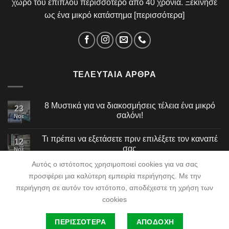
χώρο του επίπλου περισσότερο από 40 χρόνια. Ξεκίνησε
ως ένα μικρό κατάστημα [
περισσότερα
]
ΤΕΛΕΥΤΑΊΑ ΆΡΘΡΑ
8 Μυστικά για να διακοσμήσεις τέλεια ένα μικρό
23
σαλόνι!
Νοέ
Τι πρέπει να εξετάσετε πριν επιλέξετε τον καναπέ
12
σας
Νοέ
Αυτός ο ιστότοπος χρησιμοποιεί cookies για να σας
προσφέρει μια καλύτερη εμπειρία περιήγησης. Με την
περιήγηση σε αυτόν τον ιστότοπο, αποδέχεστε τη χρήση των
cookies
ΕΤΑΙΡΕΊΑ
BLOG
ΣΥΧΝΈΣ ΕΡΩΤΉΣΕΙΣ
ΕΠΙΚΟΙΝΩΝΊΑ
ΠΕΡΙΣΣΟΤΕΡΑ
ΑΠΟΔΟΧΗ
©2026
NeoSpiti Tsakiridis
| Powered by
DataSpecialists