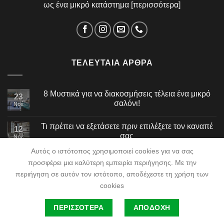
ως ένα μικρό κατάστημα [
περισσότερα
]
ΤΕΛΕΥΤΑΊΑ ΆΡΘΡΑ
8 Μυστικά για να διακοσμήσεις τέλεια ένα μικρό
23
σαλόνι!
Νοέ
Τι πρέπει να εξετάσετε πριν επιλέξετε τον καναπέ
12
σας
Νοέ
Αυτός ο ιστότοπος χρησιμοποιεί cookies για να σας
προσφέρει μια καλύτερη εμπειρία περιήγησης. Με την
περιήγηση σε αυτόν τον ιστότοπο, αποδέχεστε τη χρήση των
cookies
ΕΤΑΙΡΕΊΑ
BLOG
ΣΥΧΝΈΣ ΕΡΩΤΉΣΕΙΣ
ΕΠΙΚΟΙΝΩΝΊΑ
ΠΕΡΙΣΣΟΤΕΡΑ
ΑΠΟΔΟΧΗ
©2026
NeoSpiti Tsakiridis
| Powered by
DataSpecialists