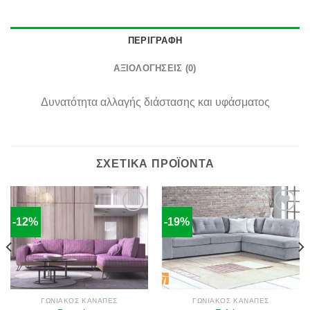
ΠΕΡΙΓΡΑΦΉ
ΑΞΙΟΛΟΓΉΣΕΙΣ (0)
Δυνατότητα αλλαγής διάστασης και υφάσματος
ΣΧΕΤΙΚΆ ΠΡΟΪΌΝΤΑ
-12%
-19%
Πρόσθήκη
Πρόσθήκη
στην λίστα
στην λίστα
επιθυμιών
επιθυμιών
ΓΩΝΙΑΚΌΣ ΚΑΝΑΠΈΣ
ΓΩΝΙΑΚΌΣ ΚΑΝΑΠΈΣ