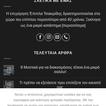
ΣΧΕΤΙΚΆ ΜΕ ΕΜΆΣ
Η επιχείρηση Έπιπλα Τσακιρίδης δραστηριοποιείται στο
χώρο του επίπλου περισσότερο από 40 χρόνια. Ξεκίνησε
ως ένα μικρό κατάστημα [
περισσότερα
]
ΤΕΛΕΥΤΑΊΑ ΆΡΘΡΑ
8 Μυστικά για να διακοσμήσεις τέλεια ένα μικρό
23
σαλόνι!
Νοέ
Τι πρέπει να εξετάσετε πριν επιλέξετε τον καναπέ
12
σας
Νοέ
Αυτός ο ιστότοπος χρησιμοποιεί cookies για να σας
προσφέρει μια καλύτερη εμπειρία περιήγησης. Με την
περιήγηση σε αυτόν τον ιστότοπο, αποδέχεστε τη χρήση των