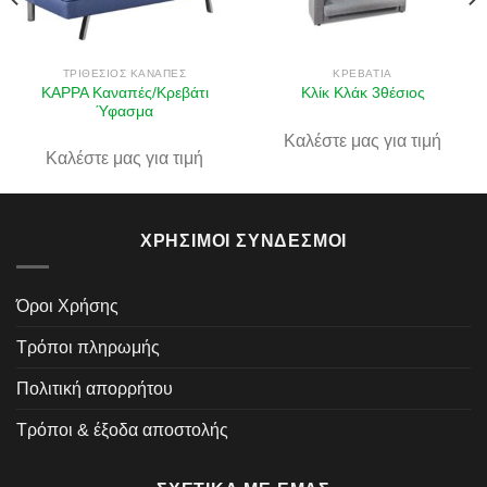
στην λίστα
στην λίστα
επιθυμιών
επιθυμιών
ΤΡΙΘΈΣΙΟΣ ΚΑΝΑΠΈΣ
ΚΡΕΒΆΤΙΑ
KAPPA Καναπές/Κρεβάτι
Κλίκ Κλάκ 3θέσιος
Ύφασμα
Καλέστε μας για τιμή
Καλέστε μας για τιμή
ΧΡΉΣΙΜΟΙ ΣΎΝΔΕΣΜΟΙ
Όροι Χρήσης
Τρόποι πληρωμής
Πολιτική απορρήτου
Τρόποι & έξοδα αποστολής