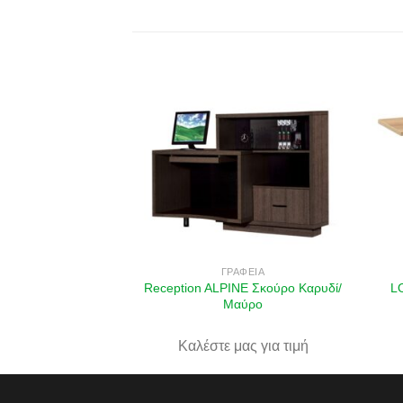
Πρόσθήκη
Πρόσθήκη
στην λίστα
στην λίστα
επιθυμιών
επιθυμιών
ΑΦΕΊΑ
ΓΡΑΦΕΊΑ
πέζι συνεδρίου
Reception ALPINE Σκούρο Καρυδί/
L
/Grey
Μαύρο
ας για τιμή
Καλέστε μας για τιμή