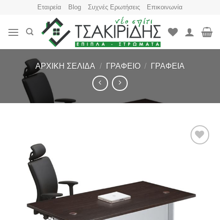
Skip
Εταιρεία
Blog
Συχνές Ερωτήσεις
Επικοινωνία
to
content
ΑΡΧΙΚΉ ΣΕΛΊΔΑ
/
ΓΡΑΦΕΊΟ
/
ΓΡΑΦΕΊΑ
Πρόσθήκη
στην
λίστα
επιθυμιών