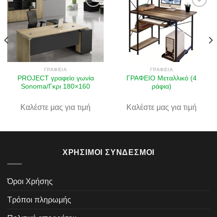
Πρόσθήκη
Πρόσθήκη
στην λίστα
στην λίστα
επιθυμιών
επιθυμιών
ΓΡΑΦΕΊΑ
ΓΡΑΦΕΊΑ
PROJECT γραφείο γωνία
ΓΡΑΦΕΙΟ Μεταλλικό (4
Sonoma/Γκρι 180×160
ράφια)
Καλέστε μας για τιμή
Καλέστε μας για τιμή
ΧΡΉΣΙΜΟΙ ΣΎΝΔΕΣΜΟΙ
Όροι Χρήσης
Τρόποι πληρωμής