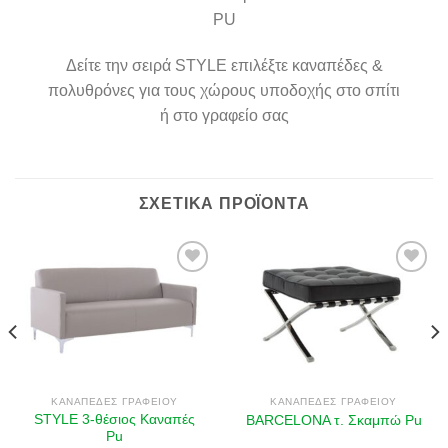
PU
Δείτε την σειρά STYLE επιλέξτε καναπέδες &
πολυθρόνες για τους χώρους υποδοχής στο σπίτι
ή στο γραφείο σας
ΣΧΕΤΙΚΆ ΠΡΟΪΌΝΤΑ
Πρόσθήκη
Πρόσθήκη
στην λίστα
στην λίστα
επιθυμιών
επιθυμιών
ΚΑΝΑΠΈΔΕΣ ΓΡΑΦΕΊΟΥ
ΚΑΝΑΠΈΔΕΣ ΓΡΑΦΕΊΟΥ
STYLE 3-θέσιος Καναπές
BARCELONA τ. Σκαμπώ Pu
Pu