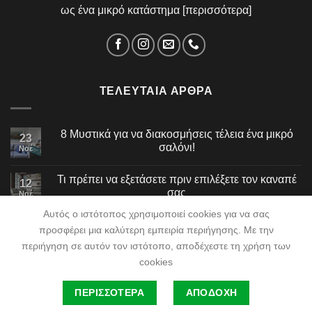
ως ένα μικρό κατάστημα [
περισσότερα
]
ΤΕΛΕΥΤΑΊΑ ΆΡΘΡΑ
8 Μυστικά για να διακοσμήσεις τέλεια ένα μικρό
23
σαλόνι!
Νοέ
Τι πρέπει να εξετάσετε πριν επιλέξετε τον καναπέ
12
σας
Νοέ
Αυτός ο ιστότοπος χρησιμοποιεί cookies για να σας
προσφέρει μια καλύτερη εμπειρία περιήγησης. Με την
περιήγηση σε αυτόν τον ιστότοπο, αποδέχεστε τη χρήση των
cookies
ΕΤΑΙΡΕΊΑ
BLOG
ΣΥΧΝΈΣ ΕΡΩΤΉΣΕΙΣ
ΕΠΙΚΟΙΝΩΝΊΑ
ΠΕΡΙΣΣΟΤΕΡΑ
ΑΠΟΔΟΧΗ
©2026
NeoSpiti Tsakiridis
| Powered by
DataSpecialists