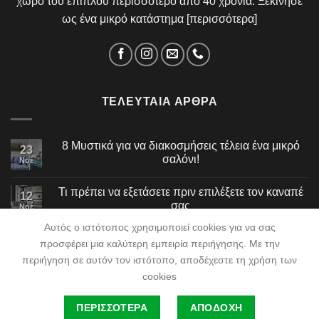
χώρο του επίπλου περισσότερο από 40 χρόνια. Ξεκίνησε
ως ένα μικρό κατάστημα [
περισσότερα
]
ΤΕΛΕΥΤΑΊΑ ΆΡΘΡΑ
8 Μυστικά για να διακοσμήσεις τέλεια ένα μικρό
23
σαλόνι!
Νοέ
Τι πρέπει να εξετάσετε πριν επιλέξετε τον καναπέ
12
σας
Νοέ
Αυτός ο ιστότοπος χρησιμοποιεί cookies για να σας
προσφέρει μια καλύτερη εμπειρία περιήγησης. Με την
περιήγηση σε αυτόν τον ιστότοπο, αποδέχεστε τη χρήση των
cookies
ΕΤΑΙΡΕΊΑ
BLOG
ΣΥΧΝΈΣ ΕΡΩΤΉΣΕΙΣ
ΕΠΙΚΟΙΝΩΝΊΑ
ΠΕΡΙΣΣΟΤΕΡΑ
ΑΠΟΔΟΧΗ
©2026
NeoSpiti Tsakiridis
| Powered by
DataSpecialists