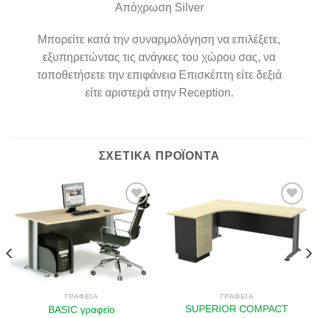
Απόχρωση Silver
Μπορείτε κατά την συναρμολόγηση να επιλέξετε,
εξυπηρετώντας τις ανάγκες του χώρου σας, να
τοποθετήσετε την επιφάνεια Επισκέπτη είτε δεξιά
είτε αριστερά στην Reception.
ΣΧΕΤΙΚΆ ΠΡΟΪΌΝΤΑ
Πρόσθήκη
Πρόσθήκη
στην λίστα
στην λίστα
επιθυμιών
επιθυμιών
ΓΡΑΦΕΊΑ
ΓΡΑΦΕΊΑ
SUPERIOR COMPACT
BASIC γραφείο