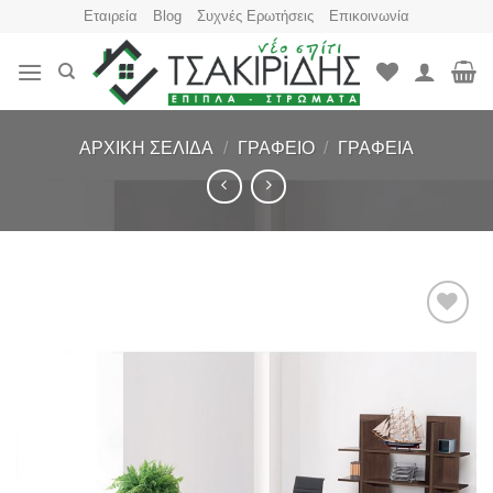
Skip
Εταιρεία
Blog
Συχνές Ερωτήσεις
Επικοινωνία
to
content
ΑΡΧΙΚΉ ΣΕΛΊΔΑ
/
ΓΡΑΦΕΊΟ
/
ΓΡΑΦΕΊΑ
Πρόσθήκη
στην
λίστα
επιθυμιών