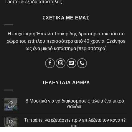
Τρόποι & έξοδα αποστολής
ΣΧΕΤΙΚΆ ΜΕ ΕΜΆΣ
Η επιχείρηση Έπιπλα Τσακιρίδης δραστηριοποιείται στο
χώρο του επίπλου περισσότερο από 40 χρόνια. Ξεκίνησε
ως ένα μικρό κατάστημα [
περισσότερα
]
ΤΕΛΕΥΤΑΊΑ ΆΡΘΡΑ
8 Μυστικά για να διακοσμήσεις τέλεια ένα μικρό
23
σαλόνι!
Νοέ
Τι πρέπει να εξετάσετε πριν επιλέξετε τον καναπέ
12
σας
Νοέ