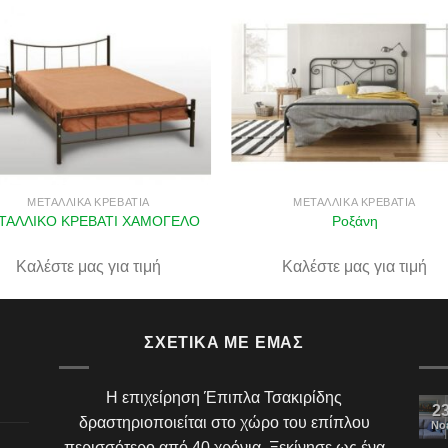
Πρόσθήκη
Πρόσθ
στην λίστα
στην λί
επιθυμιών
επιθυμ
ΜΕΤΑΛΛΙΚΆ ΚΡΕΒΆΤΙΑ
ΜΕΤΑΛΛΙΚΆ ΚΡΕΒΆΤΙΑ
ΤΑΛΛΙΚΟ ΚΡΕΒΑΤΙ ΧΑΜΟΓΕΛΟ
Ροξάνη
Καλέστε μας για τιμή
Καλέστε μας για τιμή
ΣΧΕΤΙΚΆ ΜΕ ΕΜΆΣ
Η επιχείρηση Έπιπλα Τσακιρίδης
2
δραστηριοποιείται στο χώρο του επίπλου
Νο
περισσότερο από 40 χρόνια. Ξεκίνησε ως ένα