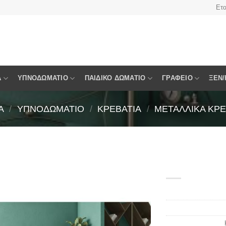
Ετα
Α
ΥΠΝΟΔΩΜΆΤΙΟ
ΠΑΙΔΙΚΌ ΔΩΜΆΤΙΟ
ΓΡΑΦΕΊΟ
ΞΕΝ/
Α
/
ΥΠΝΟΔΩΜΆΤΙΟ
/
ΚΡΕΒΆΤΙΑ
/
ΜΕΤΑΛΛΙΚΆ ΚΡΕ
Πρόσθήκη
στην
λίστα