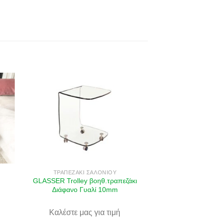
ήκη
Πρόσθήκη
στα
στην λίστα
ιών
επιθυμιών
ΤΡΑΠΕΖΆΚΙ ΣΑΛΟΝΙΟΎ
GLASSER Trolley βοηθ.τραπεζάκι
Διάφανο Γυαλί 10mm
Καλέστε μας για τιμή