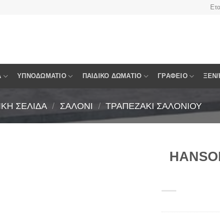
Ετα
Α
ΥΠΝΟΔΩΜΆΤΙΟ
ΠΑΙΔΙΚΌ ΔΩΜΆΤΙΟ
ΓΡΑΦΕΊΟ
ΞΕΝ/
ΙΚΉ ΣΕΛΊΔΑ
/
ΣΑΛΌΝΙ
/
ΤΡΑΠΕΖΆΚΙ ΣΑΛΟΝΙΟΎ
HANSON
Πρόσθήκη
στην
λίστα