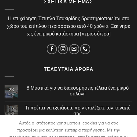
ΣΧΕΤΙΚΆ ΜΕ ΕΜΆΣ
Η επιχείρηση Έπιπλα Τσακιρίδης δραστηριοποιείται στο
χώρο του επίπλου περισσότερο από 40 χρόνια. Ξεκίνησε
ως ένα μικρό κατάστημα [
περισσότερα
]
ΤΕΛΕΥΤΑΊΑ ΆΡΘΡΑ
8 Μυστικά για να διακοσμήσεις τέλεια ένα μικρό
23
σαλόνι!
Νοέ
Τι πρέπει να εξετάσετε πριν επιλέξετε τον καναπέ
12
σας
Νοέ
Αυτός ο ιστότοπος χρησιμοποιεί cookies για να σας
προσφέρει μια καλύτερη εμπειρία περιήγησης. Με την