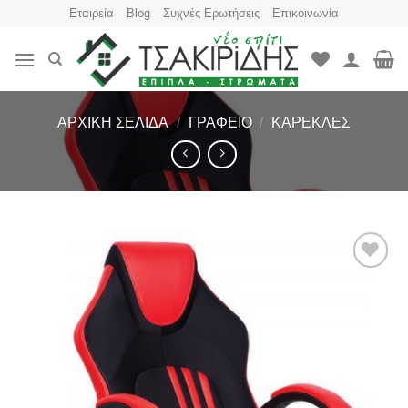
Skip
Εταιρεία
Blog
Συχνές Ερωτήσεις
Επικοινωνία
to
content
ΑΡΧΙΚΉ ΣΕΛΊΔΑ
/
ΓΡΑΦΕΊΟ
/
ΚΑΡΈΚΛΕΣ
Πρόσθήκη
στην
λίστα
επιθυμιών