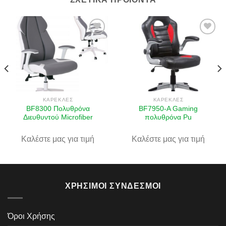
Πρόσθήκη
Πρόσθήκη
στην λίστα
στην λίστα
επιθυμιών
επιθυμιών
ΚΑΡΈΚΛΕΣ
ΚΑΡΈΚΛΕΣ
BF8300 Πολυθρόνα
BF7950-A Gaming
Διευθυντού Microfiber
πολυθρόνα Pu
Καλέστε μας για τιμή
Καλέστε μας για τιμή
ΧΡΉΣΙΜΟΙ ΣΎΝΔΕΣΜΟΙ
Όροι Χρήσης