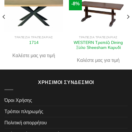
-8%
Πρόσθήκη
Πρόσθήκη
στην λίστα
στην λίστα
επιθυμιών
επιθυμιών
ΤΡΑΠΈΖΙΑ ΤΡΑΠΕΖΑΡΊΑΣ
ΤΡΑΠΈΖΙΑ ΤΡΑΠΕΖΑΡΊΑΣ
WESTERN Τραπέζι Dining
1714
Ξύλο Sheesham Καρυδί
Καλέστε μας για τιμή
Καλέστε μας για τιμή
ΧΡΉΣΙΜΟΙ ΣΎΝΔΕΣΜΟΙ
Όροι Χρήσης
Τρόποι πληρωμής
Πολιτική απορρήτου