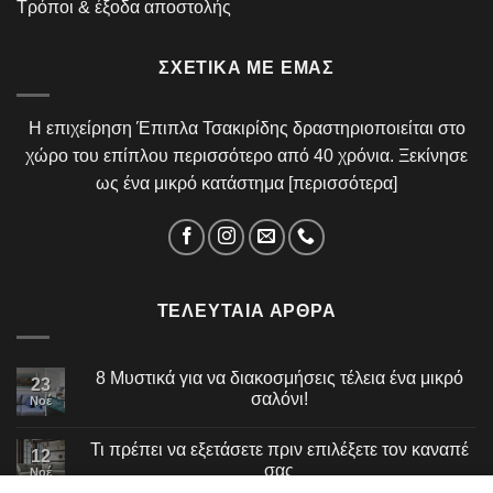
Τρόποι & έξοδα αποστολής
ΣΧΕΤΙΚΆ ΜΕ ΕΜΆΣ
Η επιχείρηση Έπιπλα Τσακιρίδης δραστηριοποιείται στο
χώρο του επίπλου περισσότερο από 40 χρόνια. Ξεκίνησε
ως ένα μικρό κατάστημα [
περισσότερα
]
ΤΕΛΕΥΤΑΊΑ ΆΡΘΡΑ
8 Μυστικά για να διακοσμήσεις τέλεια ένα μικρό
23
σαλόνι!
Νοέ
Τι πρέπει να εξετάσετε πριν επιλέξετε τον καναπέ
12
σας
Νοέ