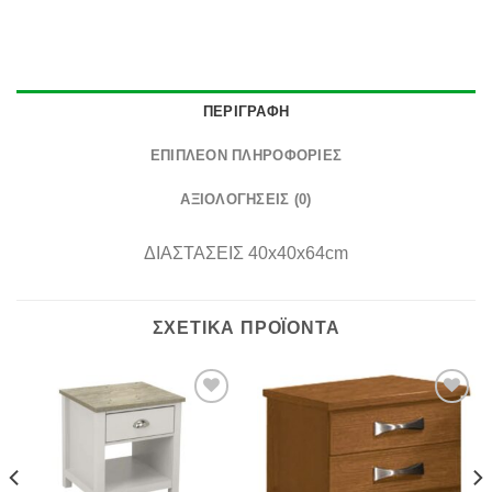
ΠΕΡΙΓΡΑΦΉ
ΕΠΙΠΛΈΟΝ ΠΛΗΡΟΦΟΡΊΕΣ
ΑΞΙΟΛΟΓΉΣΕΙΣ (0)
ΔΙΑΣΤΑΣΕΙΣ
40x40x64cm
ΣΧΕΤΙΚΆ ΠΡΟΪΌΝΤΑ
Πρόσθήκη
Πρόσθήκη
στην λίστα
στην λίστα
επιθυμιών
επιθυμιών