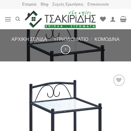
Skip
Εταιρεία
Blog
Συχνές Ερωτήσεις
Επικοινωνία
to
content
ΑΡΧΙΚΉ ΣΕΛΊΔΑ
/
ΥΠΝΟΔΩΜΆΤΙΟ
/
ΚΟΜΟΔΊΝΑ
Πρόσθήκη
στην
λίστα
επιθυμιών