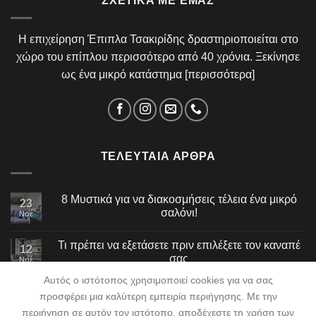
ΣΧΕΤΙΚΆ ΜΕ ΕΜΆΣ
Η επιχείρηση Έπιπλα Τσακιρίδης δραστηριοποιείται στο
χώρο του επίπλου περισσότερο από 40 χρόνια. Ξεκίνησε
ως ένα μικρό κατάστημα [
περισσότερα
]
ΤΕΛΕΥΤΑΊΑ ΆΡΘΡΑ
8 Μυστικά για να διακοσμήσεις τέλεια ένα μικρό
23
σαλόνι!
Νοέ
Τι πρέπει να εξετάσετε πριν επιλέξετε τον καναπέ
12
σας
Νοέ
Αυτός ο ιστότοπος χρησιμοποιεί cookies για να σας
προσφέρει μια καλύτερη εμπειρία περιήγησης. Με την
περιήγηση σε αυτόν τον ιστότοπο, αποδέχεστε τη χρήση των