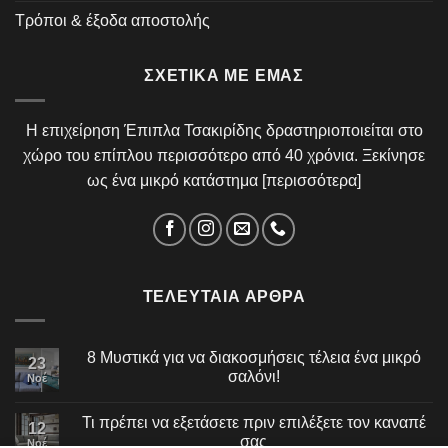
Τρόποι & έξοδα αποστολής
ΣΧΕΤΙΚΆ ΜΕ ΕΜΆΣ
Η επιχείρηση Έπιπλα Τσακιρίδης δραστηριοποιείται στο
χώρο του επίπλου περισσότερο από 40 χρόνια. Ξεκίνησε
ως ένα μικρό κατάστημα [
περισσότερα
]
ΤΕΛΕΥΤΑΊΑ ΆΡΘΡΑ
8 Μυστικά για να διακοσμήσεις τέλεια ένα μικρό
23
σαλόνι!
Νοέ
Τι πρέπει να εξετάσετε πριν επιλέξετε τον καναπέ
12
σας
Νοέ