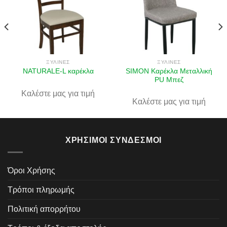
Πρόσθήκη
Πρόσθήκη
στην λίστα
στην λίστα
επιθυμιών
επιθυμιών
ΞΎΛΙΝΕΣ
ΞΎΛΙΝΕΣ
SIMON Καρέκλα Μεταλλική
NATURALE-L καρέκλα
PU Μπεζ
Καλέστε μας για τιμή
Καλέστε μας για τιμή
ΧΡΉΣΙΜΟΙ ΣΎΝΔΕΣΜΟΙ
Όροι Χρήσης
Τρόποι πληρωμής
Πολιτική απορρήτου