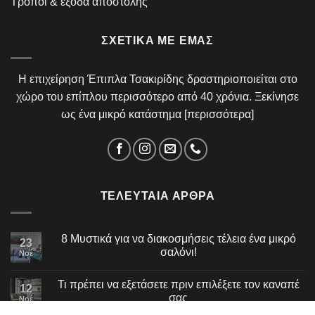
Τρόποι & έξοδα αποστολής
ΣΧΕΤΙΚΆ ΜΕ ΕΜΆΣ
Η επιχείρηση Έπιπλα Τσακιρίδης δραστηριοποιείται στο
χώρο του επίπλου περισσότερο από 40 χρόνια. Ξεκίνησε
ως ένα μικρό κατάστημα [
περισσότερα
]
ΤΕΛΕΥΤΑΊΑ ΆΡΘΡΑ
8 Μυστικά για να διακοσμήσεις τέλεια ένα μικρό
23
σαλόνι!
Νοέ
Τι πρέπει να εξετάσετε πριν επιλέξετε τον καναπέ
12
σας
Νοέ