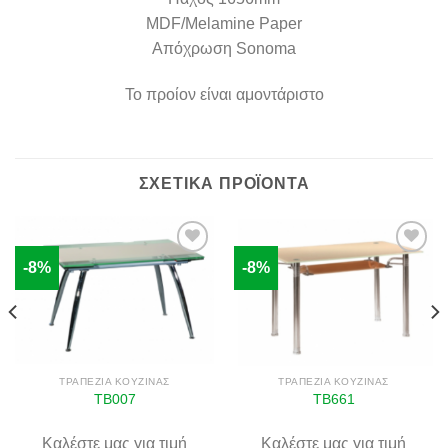
MDF/Melamine Paper
Απόχρωση Sonoma
Το προίον είναι αμοντάριστο
ΣΧΕΤΙΚΆ ΠΡΟΪΌΝΤΑ
-8%
-8%
Πρόσθήκη
Πρόσθήκη
στην λίστα
στην λίστα
επιθυμιών
επιθυμιών
ΤΡΑΠΈΖΙΑ ΚΟΥΖΊΝΑΣ
ΤΡΑΠΈΖΙΑ ΚΟΥΖΊΝΑΣ
TB007
ΤΒ661
Καλέστε μας για τιμή
Καλέστε μας για τιμή