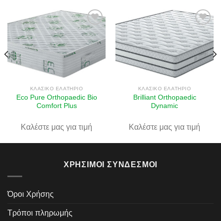
Πρόσθήκη
Πρόσθήκη
στην λίστα
στην λίστα
επιθυμιών
επιθυμιών
ΚΛΑΣΙΚΌ ΕΛΑΤΉΡΙΟ
ΚΛΑΣΙΚΌ ΕΛΑΤΉΡΙΟ
Eco Pure Orthopaedic Bio
Brilliant Orthopaedic
Comfort Plus
Dynamic
Καλέστε μας για τιμή
Καλέστε μας για τιμή
ΧΡΉΣΙΜΟΙ ΣΎΝΔΕΣΜΟΙ
Όροι Χρήσης
Τρόποι πληρωμής