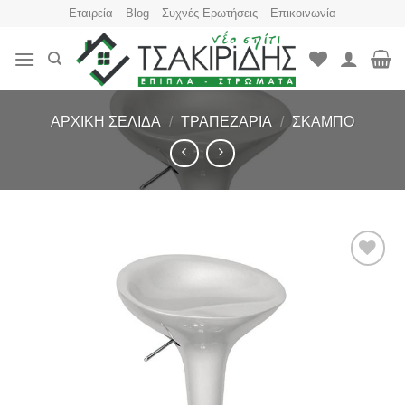
Skip
Εταιρεία
Blog
Συχνές Ερωτήσεις
Επικοινωνία
to
content
ΑΡΧΙΚΉ ΣΕΛΊΔΑ
/
ΤΡΑΠΕΖΑΡΊΑ
/
ΣΚΑΜΠΌ
Πρόσθήκη
στην
λίστα
επιθυμιών