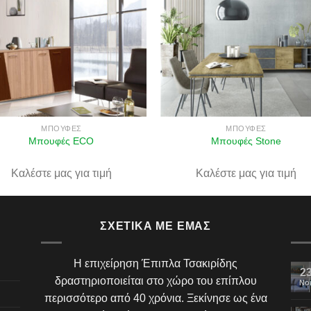
Πρόσθήκη
Πρόσθ
στην λίστα
στην λί
επιθυμιών
επιθυμ
ΜΠΟΥΦΈΣ
ΜΠΟΥΦΈΣ
Μπουφές ECO
Μπουφές Stone
Καλέστε μας για τιμή
Καλέστε μας για τιμή
ΣΧΕΤΙΚΆ ΜΕ ΕΜΆΣ
Η επιχείρηση Έπιπλα Τσακιρίδης
2
δραστηριοποιείται στο χώρο του επίπλου
Νο
περισσότερο από 40 χρόνια. Ξεκίνησε ως ένα