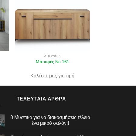
ήκη
Πρόσθήκη
στα
στην λίστα
ιών
επιθυμιών
ΜΠΟΥΦΈΣ
Μπουφές Νο 161
Καλέστε μας για τιμή
ΤΕΛΕΥΤΑΊΑ ΆΡΘΡΑ
8 Μυστικά για να διακοσμήσεις τέλεια
3
ένα μικρό σαλόνι!
έ