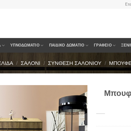
Ετα
Α
ΥΠΝΟΔΩΜΆΤΙΟ
ΠΑΙΔΙΚΌ ΔΩΜΆΤΙΟ
ΓΡΑΦΕΊΟ
ΞΕΝ/
ΕΛΊΔΑ
/
ΣΑΛΌΝΙ
/
ΣΎΝΘΕΣΗ ΣΑΛΟΝΙΟΎ
/
ΜΠΟΥΦ
Μπουφ
Πρόσθήκη
στην
λίστα