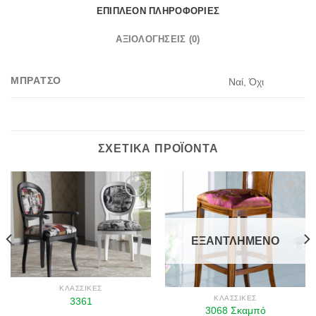
ΕΠΙΠΛΈΟΝ ΠΛΗΡΟΦΟΡΊΕΣ
ΑΞΙΟΛΟΓΉΣΕΙΣ (0)
ΜΠΡΆΤΣΟ
Ναί, Όχι
ΣΧΕΤΙΚΆ ΠΡΟΪΌΝΤΑ
Πρόσθήκη
Πρόσθήκη
ΕΞΑΝΤΛΗΜΈΝΟ
στην λίστα
στην λίστα
επιθυμιών
επιθυμιών
ΚΛΑΣΣΙΚΈΣ
ΚΛΑΣΣΙΚΈΣ
3361
3068 Σκαμπό