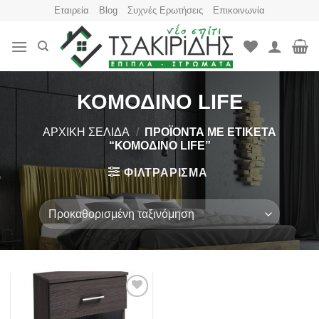
Skip
Εταιρεία
Blog
Συχνές Ερωτήσεις
Επικοινωνία
to
content
ΚΟΜΟΔΙΝΟ LIFE
ΑΡΧΙΚΉ ΣΕΛΊΔΑ
/
ΠΡΟΪΌΝΤΑ ΜΕ ΕΤΙΚΈΤΑ
“ΚΟΜΟΔΙΝΟ LIFE”
ΦΙΛΤΡΆΡΙΣΜΑ