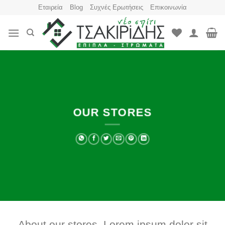
Skip
Εταιρεία
Blog
Συχνές Ερωτήσεις
Επικοινωνία
to
content
OUR STORES
About our stores. Lorem ipsum dolor sit