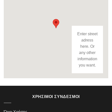
Enter street
adress
here. Or
any other
information
you want.
ΧΡΉΣΙΜΟΙ ΣΎΝΔΕΣΜΟΙ
Όροι Χρήσης