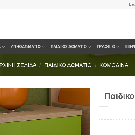
Ετα
Α
ΥΠΝΟΔΩΜΆΤΙΟ
ΠΑΙΔΙΚΌ ΔΩΜΆΤΙΟ
ΓΡΑΦΕΊΟ
ΞΕΝ/
ΡΧΙΚΉ ΣΕΛΊΔΑ
/
ΠΑΙΔΙΚΌ ΔΩΜΆΤΙΟ
/
ΚΟΜΟΔΊΝΑ
Παιδικό
Πρόσθήκη
στην
λίστα