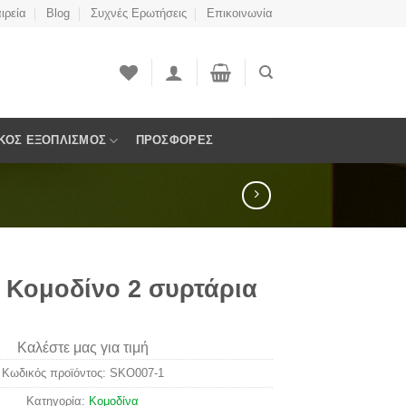
ιρεία
Blog
Συχνές Ερωτήσεις
Επικοινωνία
ΚΟΣ ΕΞΟΠΛΙΣΜΌΣ
ΠΡΟΣΦΟΡΈΣ
 Κομοδίνο 2 συρτάρια
Καλέστε μας για τιμή
Κωδικός προϊόντος:
SKO007-1
Κατηγορία:
Κομοδίνα